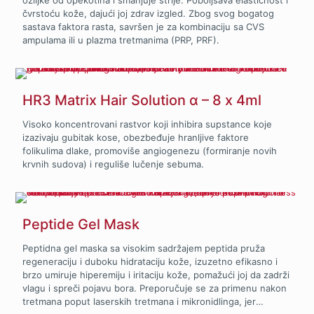
čvrstoću kože, dajući joj zdrav izgled. Zbog svog bogatog
sastava faktora rasta, savršen je za kombinaciju sa CVS
ampulama ili u plazma tretmanima (PRP, PRF).
HR3 Matrix Hair Solution α – 8 x 4ml
Visoko koncentrovani rastvor koji inhibira supstance koje
izazivaju gubitak kose, obezbeđuje hranljive faktore
folikulima dlake, promoviše angiogenezu (formiranje novih
krvnih sudova) i reguliše lučenje sebuma.
Peptide Gel Mask
Peptidna gel maska sa visokim sadržajem peptida pruža
regeneraciju i duboku hidrataciju kože, izuzetno efikasno i
brzo umiruje hiperemiju i iritaciju kože, pomažući joj da zadrži
vlagu i spreči pojavu bora. Preporučuje se za primenu nakon
tretmana poput laserskih tretmana i mikronidlinga, jer