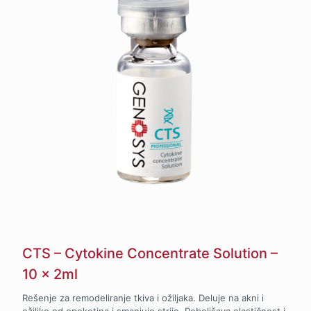
CTS – Cytokine Concentrate Solution –
10 x 2ml
Rešenje za remodeliranje tkiva i ožiljaka. Deluje na akni i
ožiljke od opekotina i smanjuje strije. Poboljšava elastičnost i