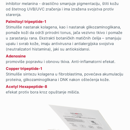
inhibitor melanina - drastično smanjuje pigmentaciju, štiti kožu
od štetnog UVB/UVC zračenja i ima izražena svojstva protiv
starenja.
Palmitoyl tripeptide-1
Stimuliše nastanak kolagena, kao i nastanak glikozaminoglikana,
pomaže koži da održi prirodni tonus, jača vezivno tkivo i pomaže
u zarastanju rana. Ekstrakti botaničkih matičnih ćelija – smanjuju
upalu i svrab kože, imaju antivirusna i antialergijska svojstva
(neutralizatori histamina), jaki su antioksidansi.
Adenosine
promoviše popravku i obnovu tkiva. Anti-inflamatorni efekat.
Copper tripeptide-1
Stimuliše sintezu kolagena u fibroblastima, povećava akumulaciju
proteina, glikozaminoglikana i DNK nakon oštećenja kože.
Acetyl Hexapeptide-8
efekat protiv bora kroz opuštanje mišića.