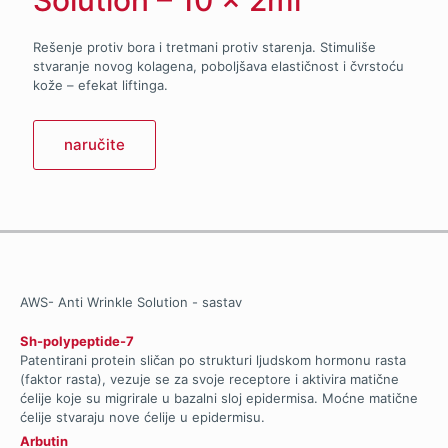
Solution – 10 x 2ml
Rešenje protiv bora i tretmani protiv starenja. Stimuliše
stvaranje novog kolagena, poboljšava elastičnost i čvrstoću
kože – efekat liftinga.
naručite
AWS- Anti Wrinkle Solution - sastav
Sh-polypeptide-7
Patentirani protein sličan po strukturi ljudskom hormonu rasta
(faktor rasta), vezuje se za svoje receptore i aktivira matične
ćelije koje su migrirale u bazalni sloj epidermisa. Moćne matične
ćelije stvaraju nove ćelije u epidermisu.
Arbutin