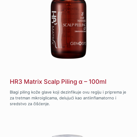
HR3 Matrix Scalp Piling α – 100ml
Blagi piling kože glave koji dezinfikuje ovu regiju i priprema je
za tretman mikroiglicama, delujući kao antiinflamatorno i
sredstvo za čišćenje.