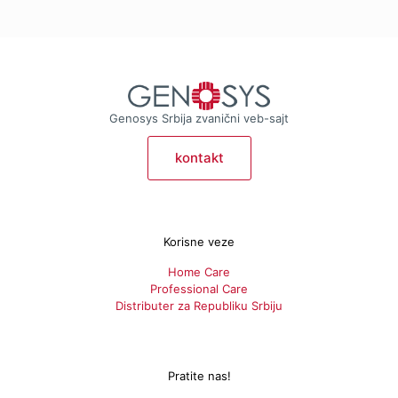
poboljšava nivo epidermalne vlage i čini kožu zdravijom i
blistavijom. Napravljena je od visoko hidratisanog materijala
koji je osetljiv na promene temperature. Pošto se gel pod
uticajem telesne toplote postepeno pretvara u tečnost,
maska se čvrsto prijanja uz kožu, dok se aktivni sastojci
intenzivno upijaju u kožu. Prednosti:
Genosys Srbija zvanični veb-sajt
kontakt
Korisne veze
Home Care
Professional Care
Distributer za Republiku Srbiju
Pratite nas!