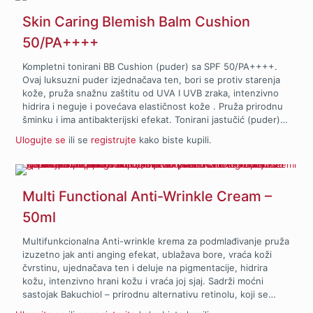
Skin Caring Blemish Balm Cushion
50/PA++++
Kompletni tonirani BB Cushion (puder) sa SPF 50/PA++++.
Ovaj luksuzni puder izjednačava ten, bori se protiv starenja
kože, pruža snažnu zaštitu od UVA I UVB zraka, intenzivno
hidrira i neguje i povećava elastičnost kože . Pruža prirodnu
šminku i ima antibakterijski efekat. Tonirani jastučić (puder)
se sastoji od 60% hidratantne esencije, sadrži 9
Ulogujte se
ili se
registrujte
kako biste kupili.
regenerirajućih peptida i Volufiline™ kompleks protiv
starenja. Aktivni sastojci uklјučeni u kompoziciju podstiču
intenzivnu hidrataciju kože i negu kože. Stimuliše ćelijsku
aktivnost i sintezu kolagena, elastina, hijaluronske kiseline i
Multi Functional Anti-Wrinkle Cream –
glikozaminoglikana, što zauzvrat pomaže u povećanju
zapremine dermisa, povećava gustinu i elastičnost kože.
50ml
Više od 60% proizvoda čine hidratantni ekstrakti koji daju
prirodan, zdrav sjaj. Različiti peptidni kompleksi posebno
Multifunkcionalna Anti-wrinkle krema za podmlađivanje pruža
pomažu u nezi kože. (SPF 50 / PA++++) Prednosti:
izuzetno jak anti anging efekat, ublažava bore, vraća koži
čvrstinu, ujednačava ten i deluje na pigmentacije, hidrira
kožu, intenzivno hrani kožu i vraća joj sjaj. Sadrži moćni
sastojak Bakuchiol – prirodnu alternativu retinolu, koji se
može koristiti u bilo koje doba godine i ne izaziva reakcije na