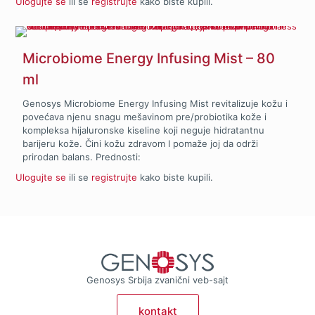
Ulogujte se
ili se
registrujte
kako biste kupili.
koži. Prednosti:
Microbiome Energy Infusing Mist – 80
ml
Genosys Microbiome Energy Infusing Mist revitalizuje kožu i
povećava njenu snagu mešavinom pre/probiotika kože i
kompleksa hijaluronske kiseline koji neguje hidratantnu
barijeru kože. Čini kožu zdravom I pomaže joj da održi
prirodan balans. Prednosti:
Ulogujte se
ili se
registrujte
kako biste kupili.
Genosys Srbija zvanični veb-sajt
kontakt