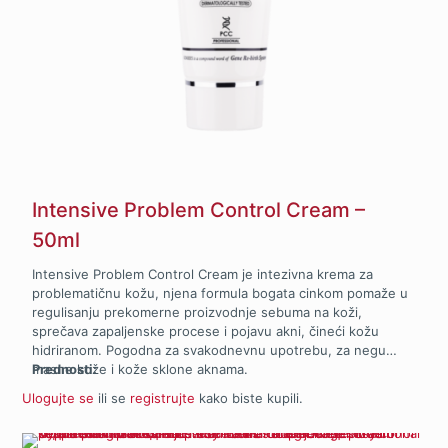
Intensive Problem Control Cream –
50ml
Intensive Problem Control Cream je intezivna krema za
problematičnu kožu, njena formula bogata cinkom pomaže u
regulisanju prekomerne proizvodnje sebuma na koži,
sprečava zapaljenske procese i pojavu akni, čineći kožu
hidriranom. Pogodna za svakodnevnu upotrebu, za negu
masne kože i kože sklone aknama.
Prednosti:
Ulogujte se
ili se
registrujte
kako biste kupili.