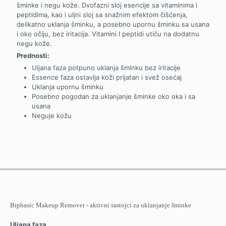
šminke i negu kože. Dvofazni sloj esencije sa vitaminima i
peptidima, kao i uljni sloj sa snažnim efektom čišćenja,
delikatno uklanja šminku, a posebno upornu šminku sa usana
i oko očiju, bez iritacija. Vitamini I peptidi utiču na dodatnu
negu kože.
Prednosti:
Uljana faza potpuno uklanja šminku bez iritacije
Essence faza ostavlja koži prijatan i svež osećaj
Uklanja upornu šminku
Posebno pogodan za uklanjanje šminke oko oka i sa
usana
Neguje kožu
Biphasic Makeup Remover - aktivni sastojci za uklanjanje šminke
Ulјana faza