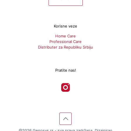
Korisne veze
Home Care
Professional Care
Distributer za Republiku Srbiju
Pratite nas!
@2026 Genosys.rs - sva prava zadržana. Dizajnirao