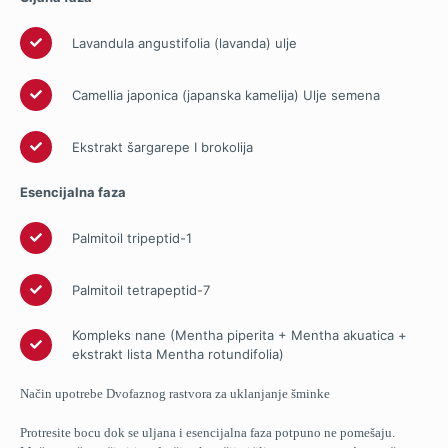
Lavandula angustifolia (lavanda) ulјe
Camellia japonica (japanska kamelija) Ulјe semena
Ekstrakt šargarepe I brokolija
Esencijalna faza
Palmitoil tripeptid-1
Palmitoil tetrapeptid-7
Kompleks nane (Mentha piperita + Mentha akuatica +
ekstrakt lista Mentha rotundifolia)
Način upotrebe Dvofaznog rastvora za uklanjanje šminke
Protresite bocu dok se uljana i esencijalna faza potpuno ne pomešaju.