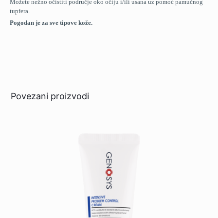
Možete nežno očistiti područje oko očiju i/ili usana uz pomoć pamučnog
tupfera.
Pogodan je za sve tipove kože.
Povezani proizvodi