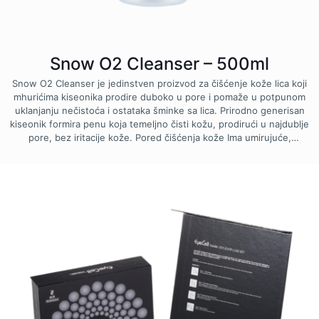
Snow O2 Cleanser – 500ml
Snow O2 Cleanser je jedinstven proizvod za čišćenje kože lica koji
mhurićima kiseonika prodire duboko u pore i pomaže u potpunom
uklanjanju nečistoća i ostataka šminke sa lica. Prirodno generisan
kiseonik formira penu koja temeljno čisti kožu, prodirući u najdublje
pore, bez iritacije kože. Pored čišćenja kože Ima umirujuće,
omekšavajuće i isceljujuće dejstvo. Prednosti: • Dubinski čisti pore •
Uklanja ostatke šminke • Sadrži generisane mehuriće kiseonika •
Osvežava kožu • Bez iritacije kože • Jedinstvena formulacija