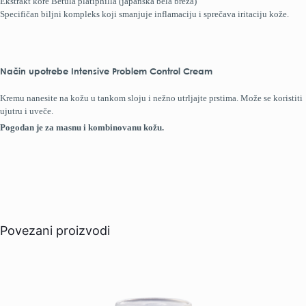
Ekstrakt kore Betula platiphilla (japanska bela breza)
Specifičan biljni kompleks koji smanjuje inflamaciju i sprečava iritaciju kože.
Način upotrebe Intensive Problem Control Cream
Kremu nanesite na kožu u tankom sloju i nežno utrlјajte prstima. Može se koristiti
ujutru i uveče.
Pogodan je za masnu i kombinovanu kožu.
Povezani proizvodi