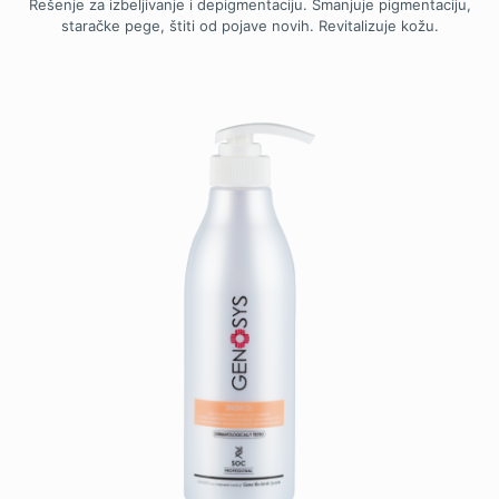
Rešenje za izbeljivanje i depigmentaciju. Smanjuje pigmentaciju,
staračke pege, štiti od pojave novih. Revitalizuje kožu.