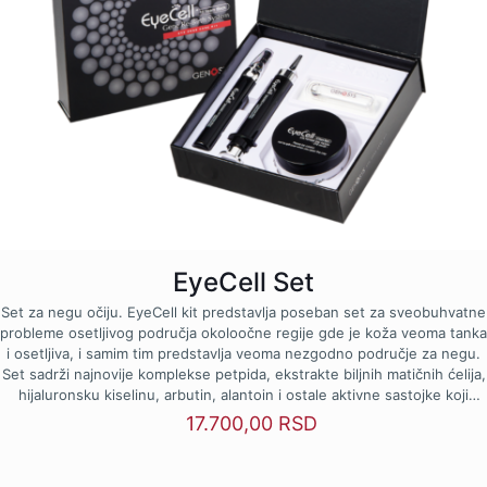
EyeCell Set
Set za negu očiju. EyeCell kit predstavlja poseban set za sveobuhvatne
probleme osetljivog područja okoloočne regije gde je koža veoma tanka
i osetljiva, i samim tim predstavlja veoma nezgodno područje za negu.
Set sadrži najnovije komplekse petpida, ekstrakte biljnih matičnih ćelija,
hijaluronsku kiselinu, arbutin, alantoin i ostale aktivne sastojke koji
efikasno deluju protiv bora, tamnih podočnjaka i „kesica“ ispod očiju.
17.700,00
RSD
Prednosti: