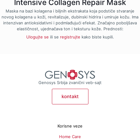
Intensive Collagen Repair Mask
Maska na bazi kolagena i biljnih ekstrakata koja podstiče stvaranje
novog kolagena u koži, revitalizuje, dubinski hidrira i umiruje kožu. Ima
intenzivan antioksidativni i podmlađujući efekat. Značajno poboljšava
elastičnost, ujednačava ton i teksturu kože. Prednosti:
Ulogujte se
ili se
registrujte
kako biste kupili.
Genosys Srbija zvanični veb-sajt
kontakt
Korisne veze
Home Care