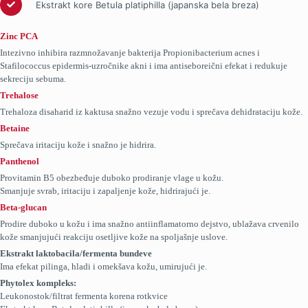
Ekstrakt kore Betula platiphilla (japanska bela breza)
Zinc PCA
Intezivno inhibira razmnožavanje bakterija Propionibacterium acnes i
Stafilococcus epidermis-uzročnike akni i ima antiseboreični efekat i redukuje
sekreciju sebuma.
Trehalose
Trehaloza disaharid iz kaktusa snažno vezuje vodu i sprečava dehidrataciju kože.
Betaine
Sprečava iritaciju kože i snažno je hidrira.
Panthenol
Provitamin B5 obezbeđuje duboko prodiranje vlage u kožu.
Smanjuje svrab, iritaciju i zapaljenje kože, hidrirajući je.
Beta-glucan
Prodire duboko u kožu i ima snažno antiinflamatorno dejstvo, ublažava crvenilo
kože smanjujući reakciju osetljive kože na spoljašnje uslove.
Ekstrakt laktobacila/fermenta bundeve
Ima efekat pilinga, hladi i omekšava kožu, umirujući je.
Phytolex kompleks:
Leukonostok/filtrat fermenta korena rotkvice