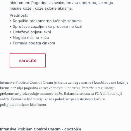
hidriranom. Pogodna za svakodnevnu upotrebu, za negu
masne kože i kože sklone aknama.
Prednosti:
• Reguliše prekomerno lučenje sebuma
• Sprečava zapaljenske procese na koži
• Ublažava pojavu akni
• Neguje masnu kožu
• Formula bogata cinkom
naručite
Intensive Problem Control Cream je krema za negu masne i kombinovane kože je
krema bez ulјa pogodna za svakodnevnu upotrebu. Pomaže u regulisanju
prekomerne proizvodnje masnoće kože. Balansira sebum sa PCA cinkom koji
sadrži. Pomaže u hidrataciji kože i pobolјšanju elastičnosti kože sa
poliglutaminskom kiselinom.
Intensive Problem Control Cream - состојки